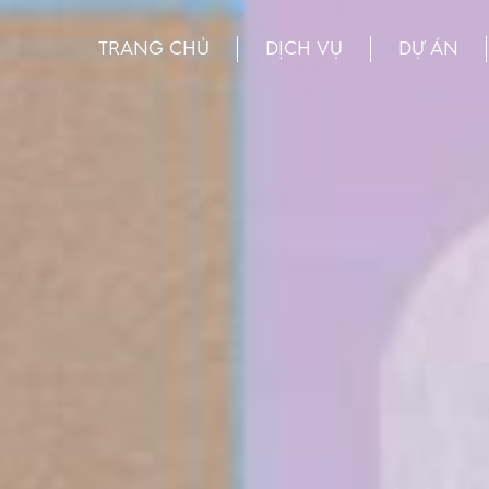
TRANG CHỦ
DỊCH VỤ
DỰ ÁN