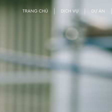
TRANG CHỦ
DỊCH VỤ
DỰ ÁN