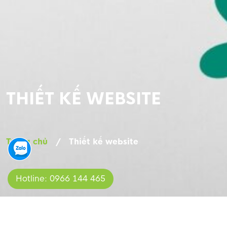
THIẾT KẾ WEBSITE
Trang chủ
/
Thiết kế website
Hotline: 0966 144 465
Thiết kế logo và bộ nhận diện thương hiệu
Thiết 