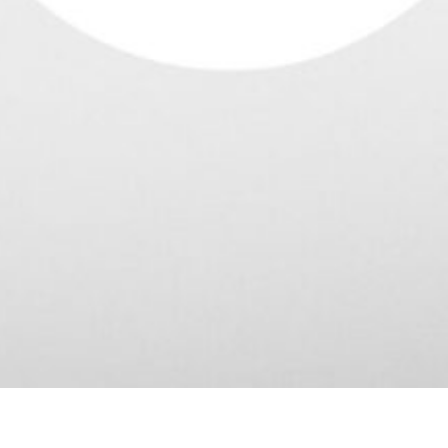
kế mascot
Sản xuất TVC