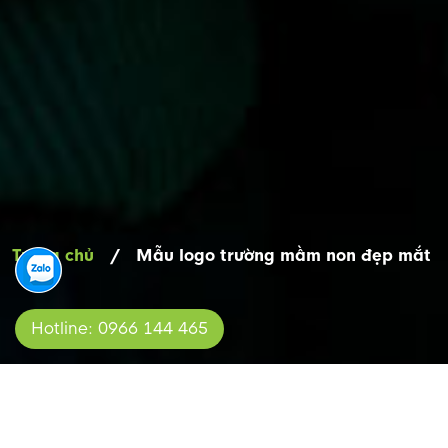
Trang chủ
/
Mẫu logo trường mầm non đẹp mắt
Hotline: 0966 144 465
MẪU LOGO TRƯỜNG MẦM