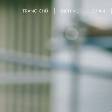
TRANG CHỦ
DỊCH VỤ
DỰ ÁN