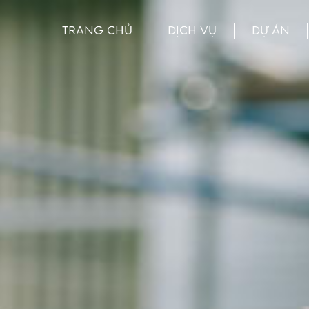
TRANG CHỦ
DỊCH VỤ
DỰ ÁN